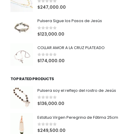
0
out of 5
$
247,000.00
Pulsera Sigue los Pasos de Jesús
0
out of 5
$
123,000.00
COLLAR AMOR A LA CRUZ PLATEADO
0
out of 5
$
174,000.00
TOP RATED PRODUCTS
Pulsera soy el reflejo del rostro de Jesús
0
out of 5
$
136,000.00
Estatua Virgen Peregrina de Fátima 25cm
0
out of 5
$
249,500.00