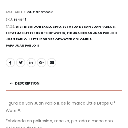
AVAILABILITY:
OUT OF STOCK
SKU:
ES4S41
TAGS:
DISTRIBUIDOR EXCLUSIVO
,
ESTATUA DE SAN JUAN PABLO II
,
ESTATUAS LITTLE DROPS OF WATER
,
FIGURA DE SAN JUAN PABLO II
,
JUAN PABLO II
,
LITTLE DROPS OF WATER COLOMBIA
,
PAPA JUAN PABLO II
DESCRIPTION
Figura de San Juan Pablo II, de la marca Little Drops Of
Water
®.
Fabricada en poliresina, maciza, pintada a mano con