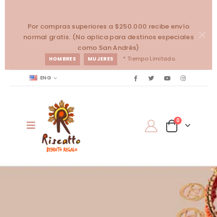
Por compras superiores a $250.000 recibe envío
normal gratis. (No aplica para destinos especiales
como San Andrés)
* Tiempo Limitado.
HOMBRES
MUJERES
ENG
0