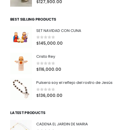
0
out of 5
$
127,900.00
BEST SELLING PRODUCTS
SET NAVIDAD CON CUNA
0
out of 5
$
145,000.00
Cristo Rey
0
out of 5
$
116,000.00
Pulsera soy el reflejo del rostro de Jesús
0
out of 5
$
136,000.00
LATEST PRODUCTS
CADENA EL JARDIN DE MARIA