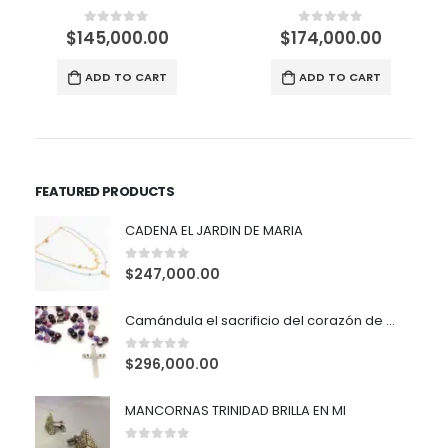
$
145,000.00
$
174,000.00
0
out of 5
0
out of 5
ADD TO CART
ADD TO CART
FEATURED PRODUCTS
CADENA EL JARDIN DE MARIA
0
out of 5
$
247,000.00
Camándula el sacrificio del corazón de María (copia)
0
out of 5
$
296,000.00
MANCORNAS TRINIDAD BRILLA EN MI