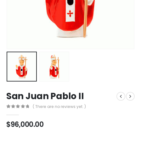
San Juan Pablo II
( There are no reviews yet. )
0
out of 5
$
96,000.00