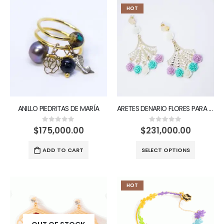
HOT
ANILLO PIEDRITAS DE MARÍA
ARETES DENARIO FLORES PARA MARÍA
$
175,000.00
$
231,000.00
0
out of 5
0
out of 5
ADD TO CART
SELECT OPTIONS
HOT