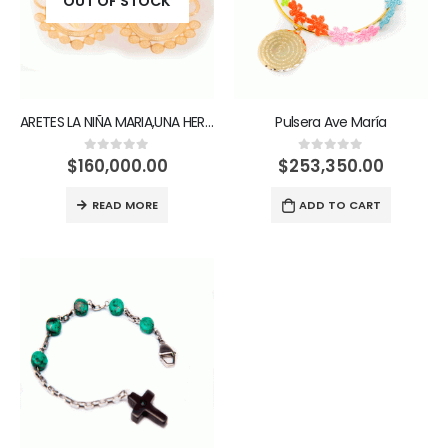
OUT OF STOCK
ARETES LA NIÑA MARIA,UNA HERMOSA FLOR
Pulsera Ave María
$
160,000.00
$
253,350.00
0
out of 5
0
out of 5
READ MORE
ADD TO CART