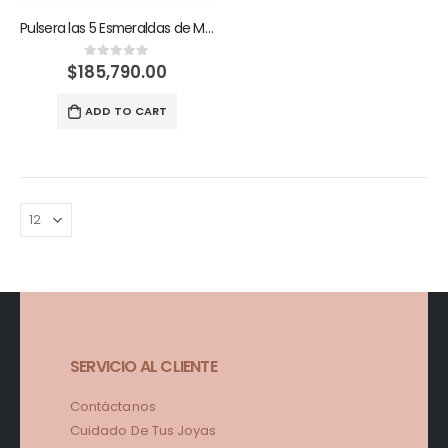
Pulsera las 5 Esmeraldas de María
$
185,790.00
0
out of 5
ADD TO CART
SERVICIO AL CLIENTE
Contáctanos
Cuidado De Tus Joyas