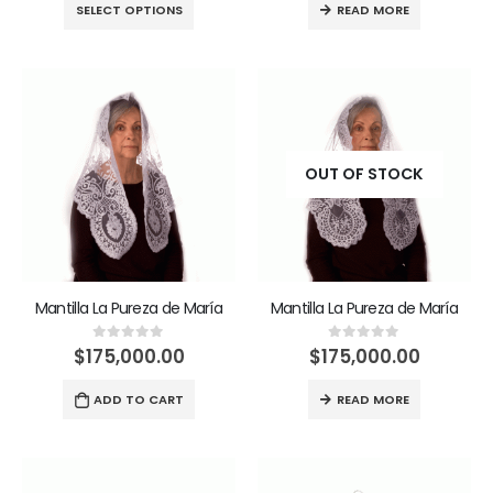
SELECT OPTIONS
READ MORE
OUT OF STOCK
Mantilla La Pureza de María
Mantilla La Pureza de María
$
175,000.00
$
175,000.00
0
out of 5
0
out of 5
ADD TO CART
READ MORE