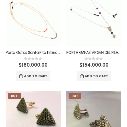
Porta Gafas Santa Rita Intercede por lo imposible
PORTA GAFAS VIRGEN DEL PILAR, MI AMOR PERFECTO
$
180,000.00
$
154,000.00
0
out of 5
0
out of 5
ADD TO CART
ADD TO CART
HOT
HOT