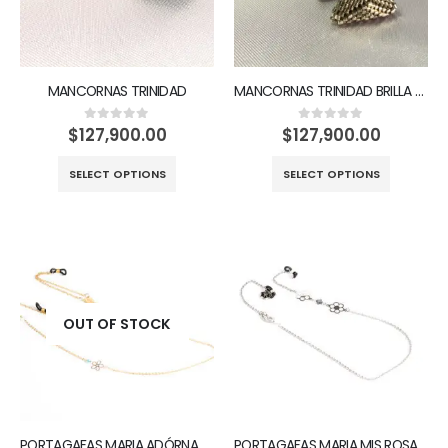
MANCORNAS TRINIDAD
MANCORNAS TRINIDAD BRILLA EN MI
$
127,900.00
$
127,900.00
0
out of 5
0
out of 5
SELECT OPTIONS
SELECT OPTIONS
OUT OF STOCK
PORTAGAFAS MARIA ADÓRNAME CON TUS GRACIAS
PORTAGAFAS MARIA MIS ROSAS PARA TI