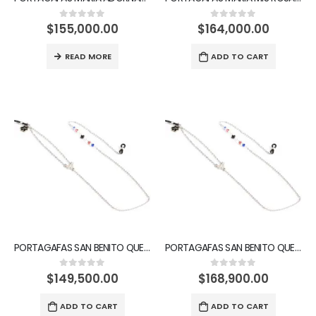
$
155,000.00
$
164,000.00
0
out of 5
0
out of 5
READ MORE
ADD TO CART
PORTAGAFAS SAN BENITO QUE MI CRUZ SEA MI SALVACIÓN
PORTAGAFAS SAN BENITO QUE MI CRUZ SEA MI SALVACIÓN
$
149,500.00
$
168,900.00
0
out of 5
0
out of 5
ADD TO CART
ADD TO CART