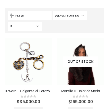
FILTER
OUT OF STOCK
LLavero – Colgante el Corazón de María va conmigo
Mantilla EL Dolor de María
$
35,000.00
$
165,000.00
0
out of 5
0
out of 5