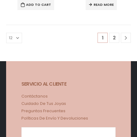
ADD TO CART
READ MORE
1
2
SERVICIO AL CLIENTE
Contáctanos
Cuidado De Tus Joyas
Preguntas Frecuentes
Políticas De Envío Y Devoluciones