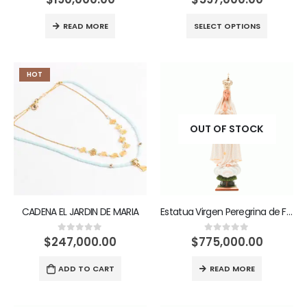
READ MORE
SELECT OPTIONS
HOT
OUT OF STOCK
CADENA EL JARDIN DE MARIA
Estatua Virgen Peregrina de Fátima
$
247,000.00
$
775,000.00
0
out of 5
0
out of 5
ADD TO CART
READ MORE