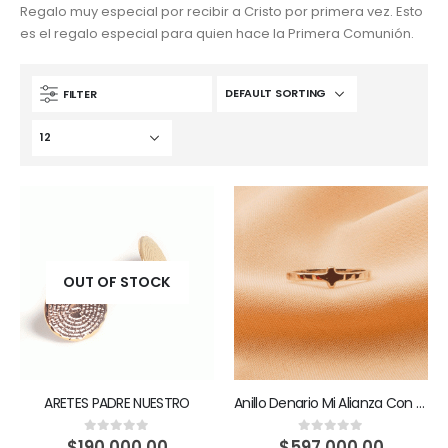
Regalo muy especial por recibir a Cristo por primera vez. Esto
es el regalo especial para quien hace la Primera Comunión.
FILTER
OUT OF STOCK
ARETES PADRE NUESTRO
Anillo Denario Mi Alianza Con Dios
$
190,000.00
$
597,000.00
0
out of 5
0
out of 5