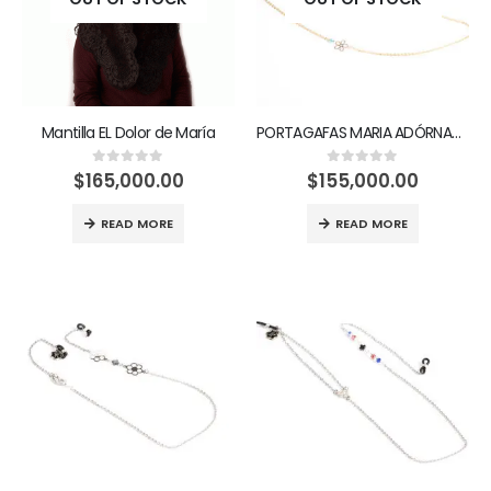
Mantilla EL Dolor de María
PORTAGAFAS MARIA ADÓRNAME CON TUS GRACIAS
$
165,000.00
$
155,000.00
0
out of 5
0
out of 5
READ MORE
READ MORE