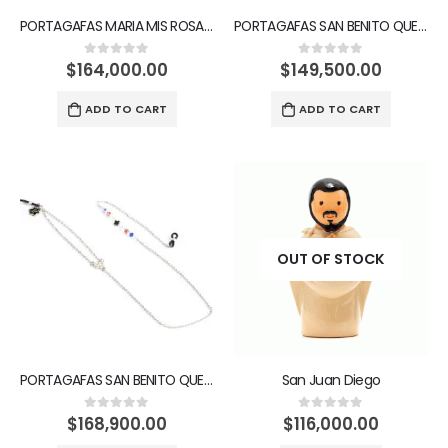
PORTAGAFAS MARIA MIS ROSAS PARA TI
PORTAGAFAS SAN BENITO QUE MI CRUZ SEA MI SALVACIÓN
$
164,000.00
$
149,500.00
0
out of 5
0
out of 5
ADD TO CART
ADD TO CART
OUT OF STOCK
PORTAGAFAS SAN BENITO QUE MI CRUZ SEA MI SALVACIÓN
San Juan Diego
$
168,900.00
$
116,000.00
0
out of 5
0
out of 5