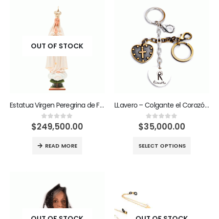
OUT OF STOCK
Estatua Virgen Peregrina de Fátima 25cm
LLavero – Colgante el Corazón de María va conmigo
$
249,500.00
$
35,000.00
0
out of 5
0
out of 5
READ MORE
SELECT OPTIONS
OUT OF STOCK
OUT OF STOCK