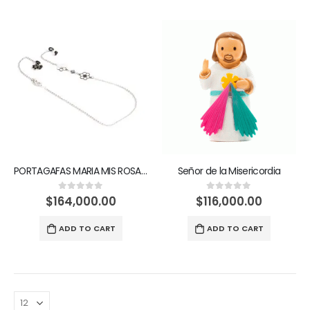
PORTAGAFAS MARIA MIS ROSAS PARA TI
Señor de la Misericordia
$
164,000.00
$
116,000.00
0
out of 5
0
out of 5
ADD TO CART
ADD TO CART