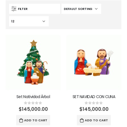
FILTER
Set Natividad Árbol
SET NAVIDAD CON CUNA
$
145,000.00
$
145,000.00
0
out of 5
0
out of 5
ADD TO CART
ADD TO CART