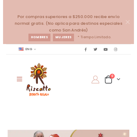
Por compras superiores a $250.000 recibe envío
normal gratis. (No aplica para destinos especiales
como San Andrés)
* Tiempo Limitado.
HOMBRES
MUJERES
ENG
0