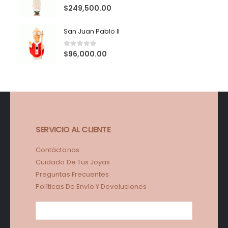
0
out of 5
$
249,500.00
San Juan Pablo II
0
out of 5
$
96,000.00
SERVICIO AL CLIENTE
Contáctanos
Cuidado De Tus Joyas
Preguntas Frecuentes
Políticas De Envío Y Devoluciones