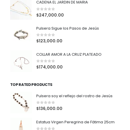
CADENA EL JARDIN DE MARIA
0
out of 5
$
247,000.00
Pulsera Sigue los Pasos de Jesús
0
out of 5
$
123,000.00
COLLAR AMOR A LA CRUZ PLATEADO
0
out of 5
$
174,000.00
TOP RATED PRODUCTS
Pulsera soy el reflejo del rostro de Jesús
0
out of 5
$
136,000.00
Estatua Virgen Peregrina de Fátima 25cm