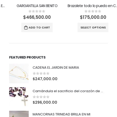
GARGANTILLA SAN BENITO
Brazalete todo lo puedo en Cristo
$
466,500.00
$
175,000.00
0
out of 5
0
out of 5
ADD TO CART
SELECT OPTIONS
FEATURED PRODUCTS
CADENA EL JARDIN DE MARIA
0
out of 5
$
247,000.00
Camándula el sacrificio del corazón de María (copia)
0
out of 5
$
296,000.00
MANCORNAS TRINIDAD BRILLA EN MI