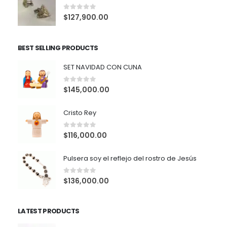
0
out of 5
$
127,900.00
BEST SELLING PRODUCTS
SET NAVIDAD CON CUNA
0
out of 5
$
145,000.00
Cristo Rey
0
out of 5
$
116,000.00
Pulsera soy el reflejo del rostro de Jesús
0
out of 5
$
136,000.00
LATEST PRODUCTS