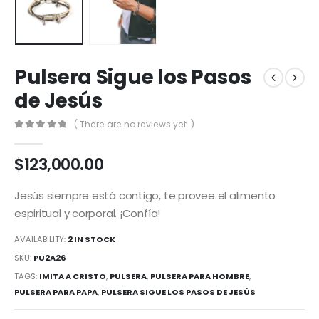
Pulsera Sigue los Pasos
de Jesús
( There are no reviews yet. )
0
out of 5
$
123,000.00
Jesús siempre está contigo, te provee el alimento
espiritual y corporal. ¡Confía!
AVAILABILITY:
2 IN STOCK
SKU:
PU2A26
TAGS:
IMITA A CRISTO
,
PULSERA
,
PULSERA PARA HOMBRE
,
PULSERA PARA PAPA
,
PULSERA SIGUE LOS PASOS DE JESÚS