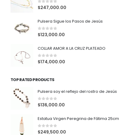
0
out of 5
$
247,000.00
Pulsera Sigue los Pasos de Jesús
0
out of 5
$
123,000.00
COLLAR AMOR A LA CRUZ PLATEADO
0
out of 5
$
174,000.00
TOP RATED PRODUCTS
Pulsera soy el reflejo del rostro de Jesús
0
out of 5
$
136,000.00
Estatua Virgen Peregrina de Fátima 25cm
0
out of 5
$
249,500.00