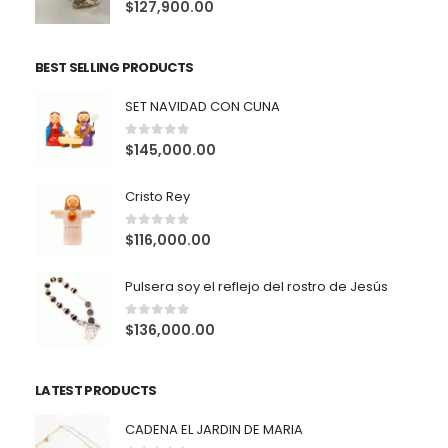
0
out of 5
$
127,900.00
BEST SELLING PRODUCTS
SET NAVIDAD CON CUNA
0
out of 5
$
145,000.00
Cristo Rey
0
out of 5
$
116,000.00
Pulsera soy el reflejo del rostro de Jesús
0
out of 5
$
136,000.00
LATEST PRODUCTS
CADENA EL JARDIN DE MARIA