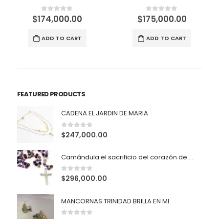
$
174,000.00
$
175,000.00
0
out of 5
0
out of 5
ADD TO CART
ADD TO CART
FEATURED PRODUCTS
CADENA EL JARDIN DE MARIA
0
out of 5
$
247,000.00
Camándula el sacrificio del corazón de María (copia)
0
out of 5
$
296,000.00
MANCORNAS TRINIDAD BRILLA EN MI