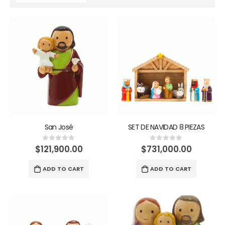
San José
SET DE NAVIDAD 8 PIEZAS
$
121,900.00
$
731,000.00
0
out of 5
0
out of 5
ADD TO CART
ADD TO CART