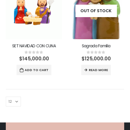
OUT OF STOCK
SET NAVIDAD CON CUNA
Sagrada Familia
$
145,000.00
$
125,000.00
0
out of 5
0
out of 5
ADD TO CART
READ MORE