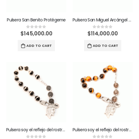
Pulsera San Benito Protégeme
Pulsera San Miguel Arcángel defiéndeme en la pelea.
$
145,000.00
$
114,000.00
0
out of 5
0
out of 5
ADD TO CART
ADD TO CART
Pulsera soy el reflejo del rostro de Jesús
Pulsera soy el reflejo del rostro de Jesús fuego