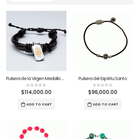
Pulsera de la Virgen Medalla Milagrosa
Pulsera del Espíritu Santo
$
114,000.00
$
96,000.00
0
out of 5
0
out of 5
ADD TO CART
ADD TO CART