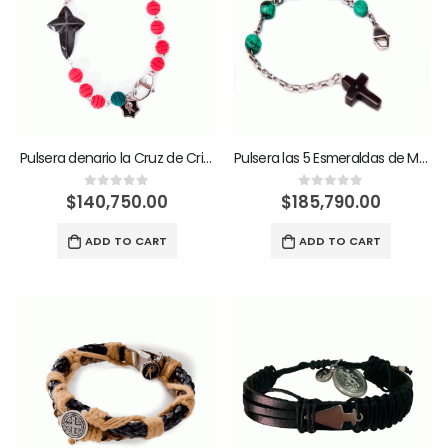
Pulsera denario la Cruz de Cristo es mi estrella camino al calvario
Pulsera las 5 Esmeraldas de María
$
140,750.00
$
185,790.00
0
out of 5
0
out of 5
ADD TO CART
ADD TO CART