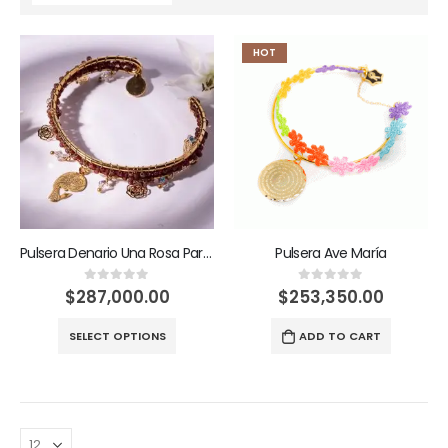
HOT
Pulsera Denario Una Rosa Para María
Pulsera Ave María
$
287,000.00
$
253,350.00
0
out of 5
0
out of 5
SELECT OPTIONS
ADD TO CART