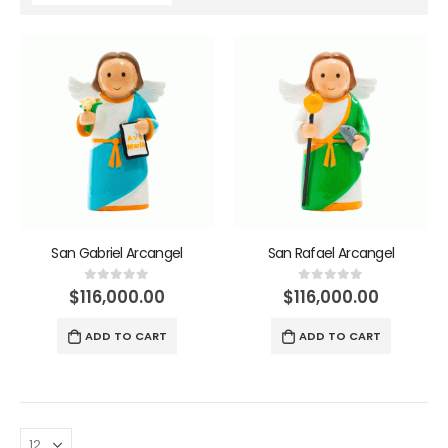
San Gabriel Arcangel
San Rafael Arcangel
$
116,000.00
$
116,000.00
0
out of 5
0
out of 5
ADD TO CART
ADD TO CART