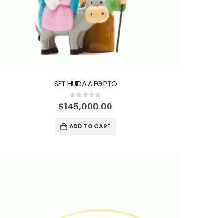
SET HUIDA A EGIPTO
0
out of 5
$
145,000.00
ADD TO CART