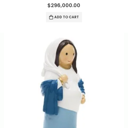
0
out of 5
$
296,000.00
ADD TO CART