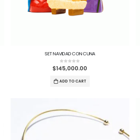
SET NAVIDAD CON CUNA
0
out of 5
$
145,000.00
ADD TO CART