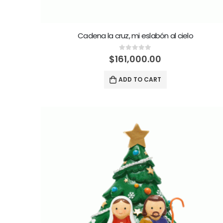
Cadena la cruz, mi eslabón al cielo
0
out of 5
$
161,000.00
ADD TO CART