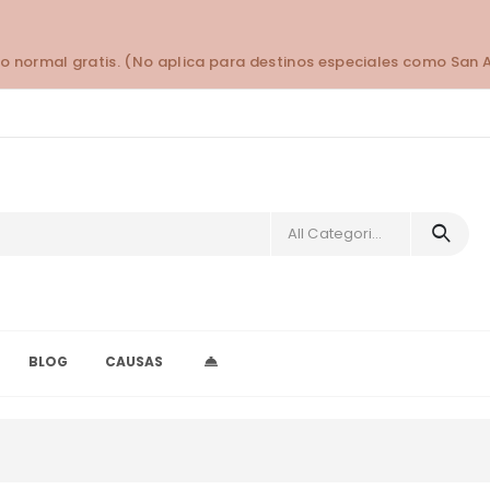
o normal gratis. (No aplica para destinos especiales como San 
All Categories
BLOG
CAUSAS