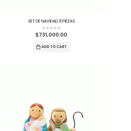
SET DE NAVIDAD 8 PIEZAS
0
out of 5
$
731,000.00
ADD TO CART