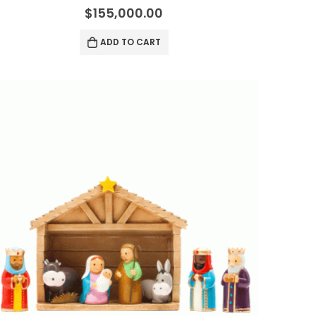
0
out of 5
$
155,000.00
ADD TO CART