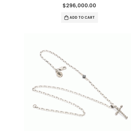
0
out of 5
$
296,000.00
ADD TO CART