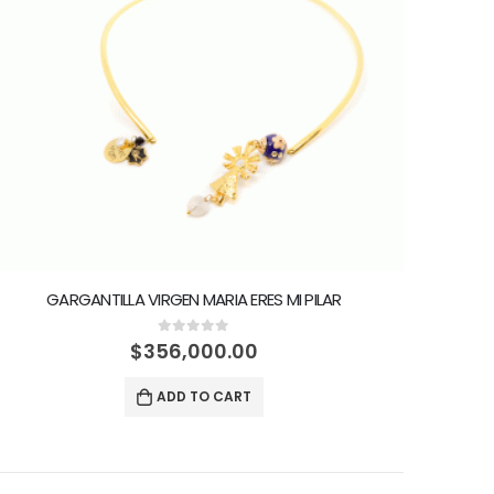
GARGANTILLA VIRGEN MARIA ERES MI PILAR
0
out of 5
$
356,000.00
ADD TO CART