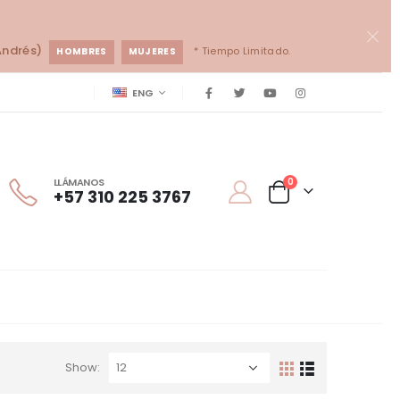
Andrés)
* Tiempo Limitado.
HOMBRES
MUJERES
ENG
LLÁMANOS
0
+57 310 225 3767
Show: