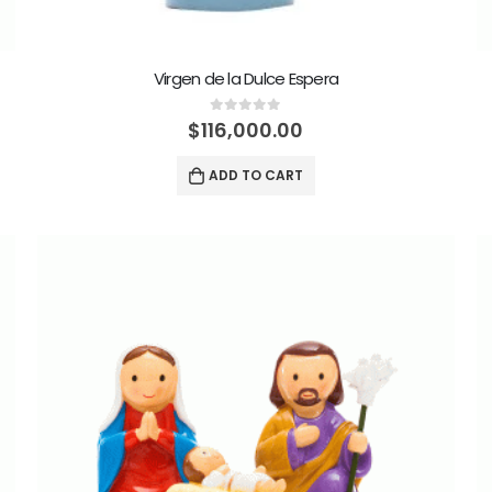
Virgen de la Dulce Espera
0
out of 5
$
116,000.00
ADD TO CART