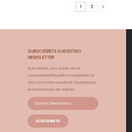
1
2
SUBSCRÍBETE A NUESTRO
NEWSLETTER
Suscríbete, haz parte de la
comunidad Riscatto y mantente al
día con todas nuestras novedades
e información de interés: