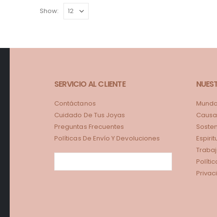
Show:
SERVICIO AL CLIENTE
NUES
Contáctanos
Mundo 
Cuidado De Tus Joyas
Causa
Preguntas Frecuentes
Sosten
Políticas De Envío Y Devoluciones
Espiri
Trabaj
Políti
Privac