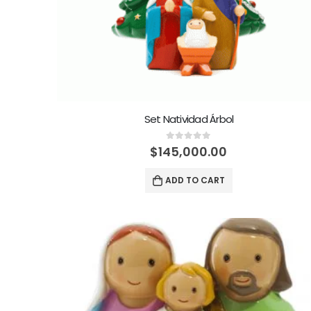
Set Natividad Árbol
0
out of 5
$
145,000.00
ADD TO CART