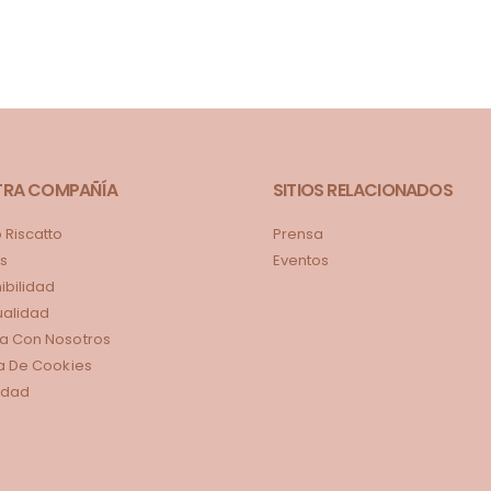
TRA COMPAÑÍA
SITIOS RELACIONADOS
Riscatto
Prensa
s
Eventos
ibilidad
tualidad
a Con Nosotros
ca De Cookies
idad