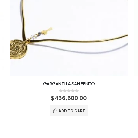
GARGANTILLA SAN BENITO
0
out of 5
$
466,500.00
ADD TO CART