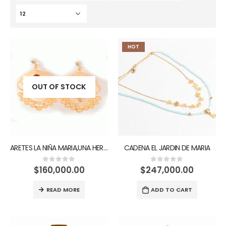
HOT
OUT OF STOCK
ARETES LA NIÑA MARIA,UNA HERMOSA FLOR
CADENA EL JARDIN DE MARIA
$
160,000.00
$
247,000.00
0
out of 5
0
out of 5
READ MORE
ADD TO CART