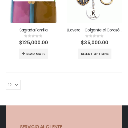
Sagrada Familia
LLavero – Colgante el Corazón de María va conmigo
$
125,000.00
$
35,000.00
0
out of 5
0
out of 5
READ MORE
SELECT OPTIONS
SERVICIO AL CLIENTE