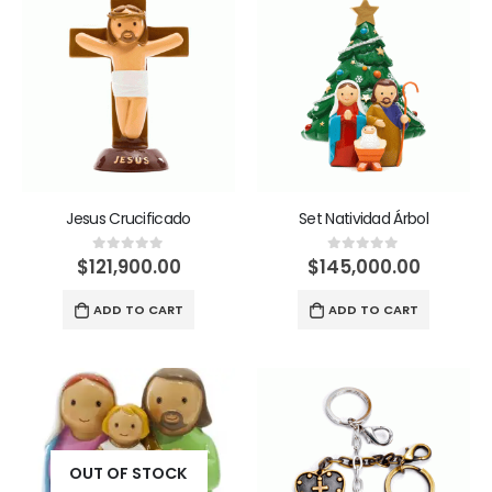
Jesus Crucificado
Set Natividad Árbol
$
121,900.00
$
145,000.00
0
out of 5
0
out of 5
ADD TO CART
ADD TO CART
OUT OF STOCK