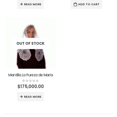
READ MORE
ADD TO CART
OUT OF STOCK
Mantilla La Pureza de María
$
175,000.00
0
out of 5
READ MORE