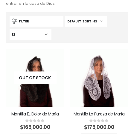
entrar en la casa de Dios.
FILTER
OUT OF STOCK
Mantilla EL Dolor de María
Mantilla La Pureza de María
$
165,000.00
$
175,000.00
0
out of 5
0
out of 5