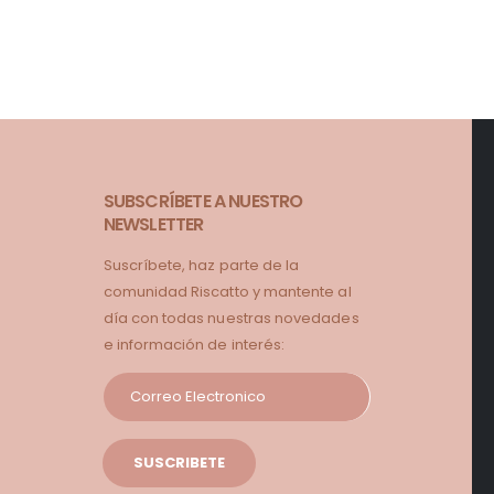
SUBSCRÍBETE A NUESTRO
NEWSLETTER
Suscríbete, haz parte de la
comunidad Riscatto y mantente al
día con todas nuestras novedades
e información de interés: