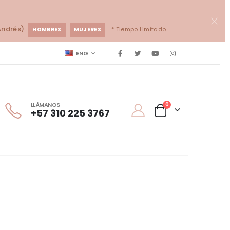
Andrés)
* Tiempo Limitado.
HOMBRES
MUJERES
ENG
LLÁMANOS
0
+57 310 225 3767