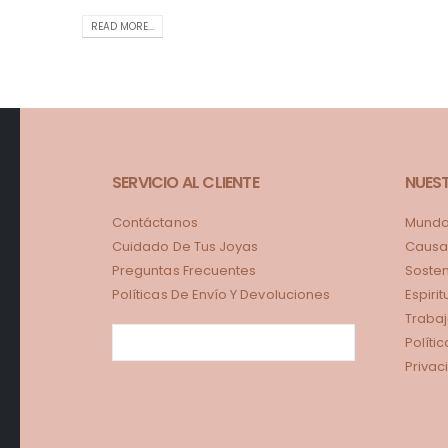
READ MORE...
SERVICIO AL CLIENTE
NUES
Contáctanos
Mundo 
Cuidado De Tus Joyas
Causa
Preguntas Frecuentes
Sosten
Políticas De Envío Y Devoluciones
Espiri
Trabaj
Políti
Privac