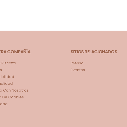
TRA COMPAÑÍA
SITIOS RELACIONADOS
Riscatto
Prensa
s
Eventos
ibilidad
tualidad
a Con Nosotros
ca De Cookies
idad