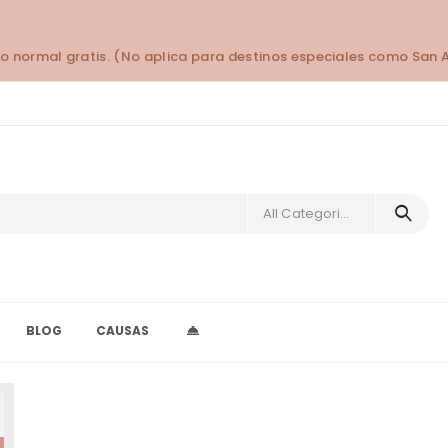
o normal gratis. (No aplica para destinos especiales como San 
All Categories
BLOG
CAUSAS