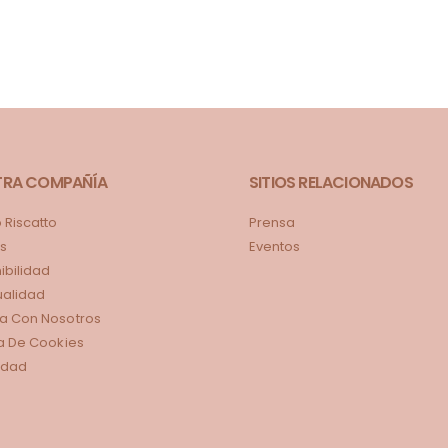
TRA COMPAÑÍA
SITIOS RELACIONADOS
Riscatto
Prensa
s
Eventos
ibilidad
tualidad
a Con Nosotros
ca De Cookies
idad