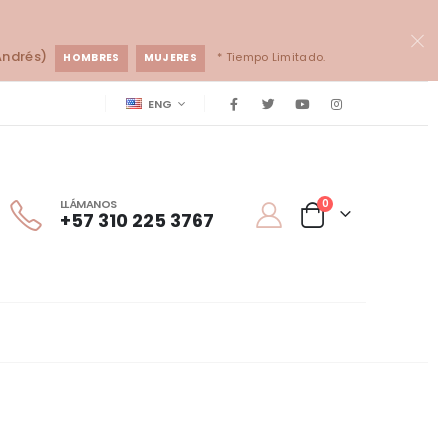
Andrés)
* Tiempo Limitado.
HOMBRES
MUJERES
ENG
LLÁMANOS
0
+57 310 225 3767