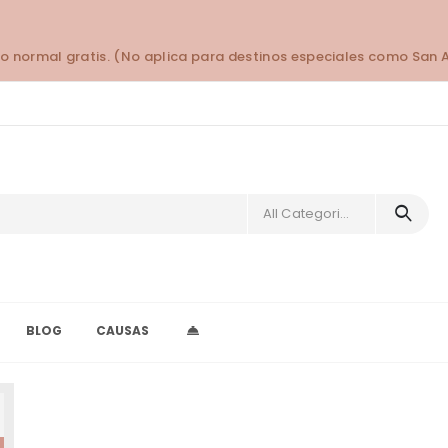
o normal gratis. (No aplica para destinos especiales como San 
All Categories
BLOG
CAUSAS