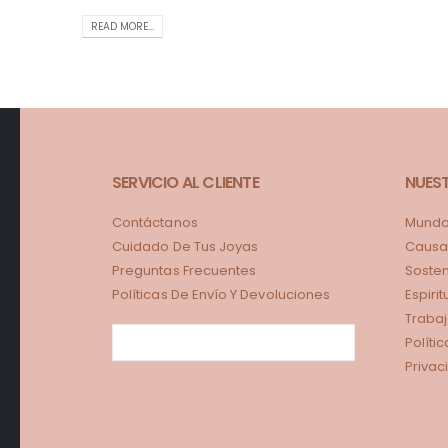
READ MORE...
SERVICIO AL CLIENTE
NUES
Contáctanos
Mundo 
Cuidado De Tus Joyas
Causa
Preguntas Frecuentes
Sosten
Políticas De Envío Y Devoluciones
Espiri
Trabaj
Políti
Privac