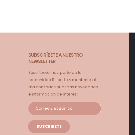
SUBSCRÍBETE A NUESTRO
NEWSLETTER
Suscríbete, haz parte de la
comunidad Riscatto y mantente al
día con todas nuestras novedades
e información de interés: