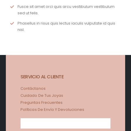
Fusce sit amet orci quis arcu vestibulum vestibulum
sed ut felis.
Phasellus in risus quis lectus iaculis vulputate id quis
nisl.
SERVICIO AL CLIENTE
Contáctanos
Cuidado De Tus Joyas
Preguntas Frecuentes
Políticas De Envío Y Devoluciones