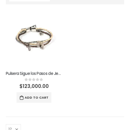
Pulsera Sigue los Pasos de Jesús
$
123,000.00
0
out of 5
ADD TO CART