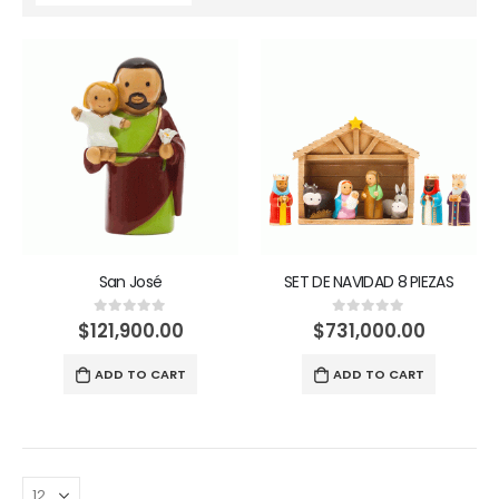
San José
SET DE NAVIDAD 8 PIEZAS
$
121,900.00
$
731,000.00
0
out of 5
0
out of 5
ADD TO CART
ADD TO CART