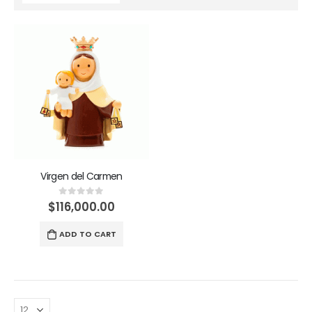
Virgen del Carmen
$
116,000.00
0
out of 5
ADD TO CART