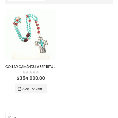
COLLAR CAMÁNDULA ESPÍRITU SANTO
$
354,000.00
0
out of 5
ADD TO CART