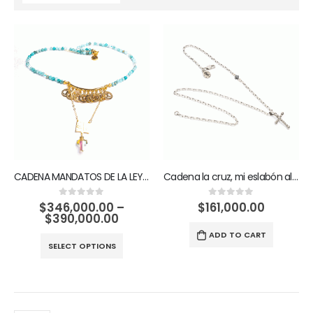
CADENA MANDATOS DE LA LEY DE DIOS
Cadena la cruz, mi eslabón al cielo
$
346,000.00
–
$
161,000.00
0
out of 5
0
out of 5
$
390,000.00
ADD TO CART
SELECT OPTIONS