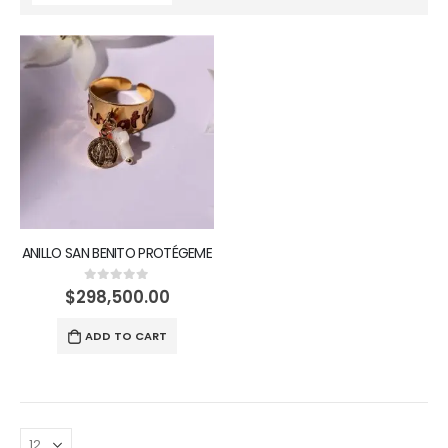
ANILLO SAN BENITO PROTÉGEME
$
298,500.00
0
out of 5
ADD TO CART