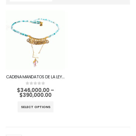
CADENA MANDATOS DE LA LEY DE DIOS
$
346,000.00
–
0
out of 5
$
390,000.00
SELECT OPTIONS