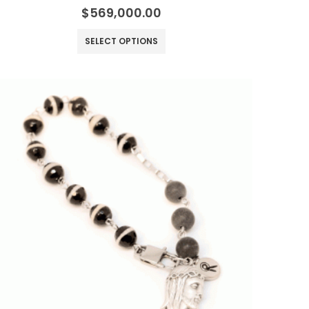
0
out of 5
$
569,000.00
SELECT OPTIONS