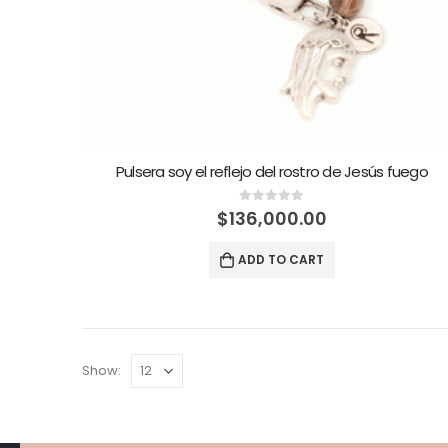
Pulsera soy el reflejo del rostro de Jesús fuego
0
out of 5
$
136,000.00
ADD TO CART
Show: