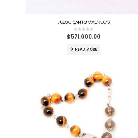
JUEGO SANTO VIACRUCIS
0
out of 5
$
571,000.00
READ MORE