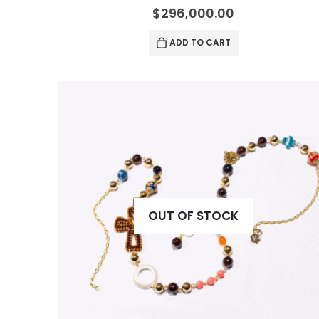
0
out of 5
$
296,000.00
ADD TO CART
OUT OF STOCK