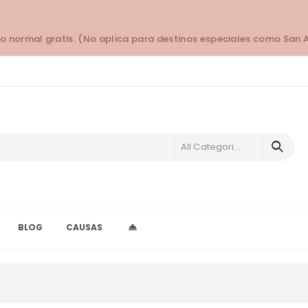
o normal gratis. (No aplica para destinos especiales como San 
All Categories
BLOG
CAUSAS