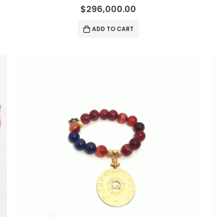
0
out of 5
$
296,000.00
ADD TO CART