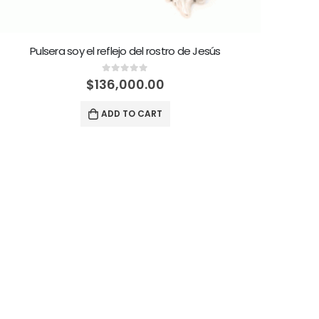
Pulsera soy el reflejo del rostro de Jesús
0
out of 5
$
136,000.00
ADD TO CART