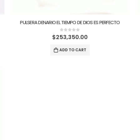
PULSERA DENARIO EL TIEMPO DE DIOS ES PERFECTO
0
out of 5
$
253,350.00
ADD TO CART