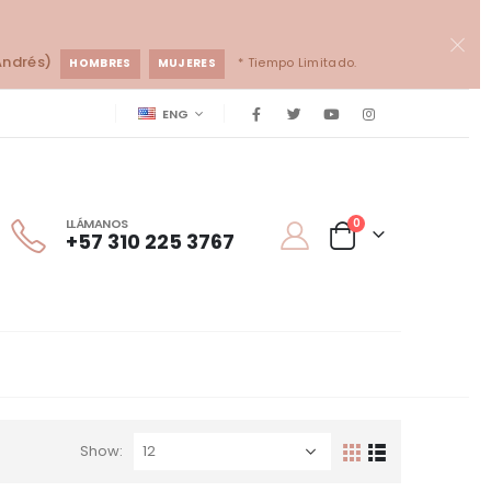
Andrés)
* Tiempo Limitado.
HOMBRES
MUJERES
ENG
LLÁMANOS
0
+57 310 225 3767
Show: