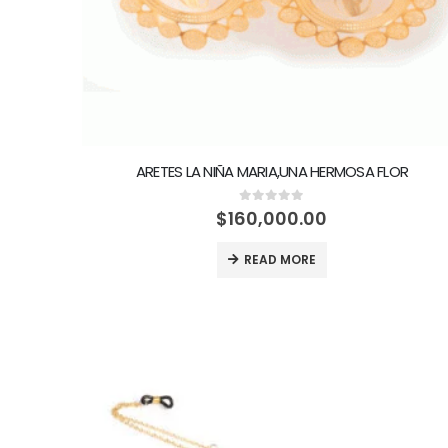
ARETES LA NIÑA MARIA,UNA HERMOSA FLOR
0
out of 5
$
160,000.00
READ MORE