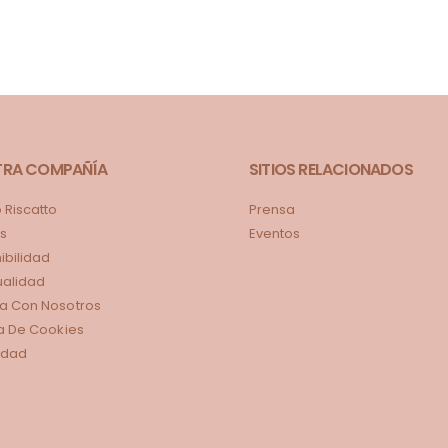
TRA COMPAÑÍA
SITIOS RELACIONADOS
Riscatto
Prensa
s
Eventos
ibilidad
tualidad
a Con Nosotros
ca De Cookies
idad