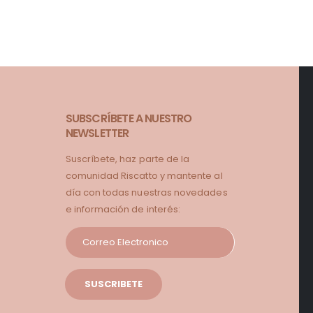
SUBSCRÍBETE A NUESTRO
NEWSLETTER
Suscríbete, haz parte de la
comunidad Riscatto y mantente al
día con todas nuestras novedades
e información de interés: