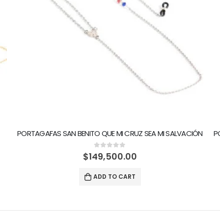
PORTAGAFAS SAN BENITO QUE MI CRUZ SEA MI SALVACIÓN
P
0
out of 5
$
149,500.00
ADD TO CART