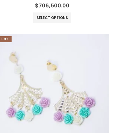
0
out of 5
$
706,500.00
SELECT OPTIONS
HOT