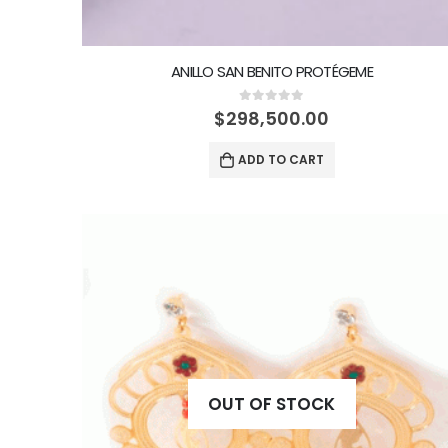
ANILLO SAN BENITO PROTÉGEME
0
out of 5
$
298,500.00
ADD TO CART
OUT OF STOCK