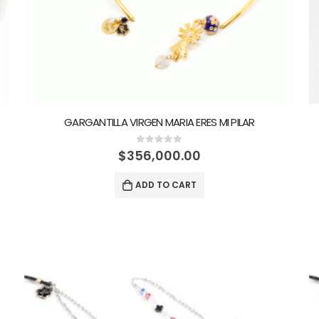
GARGANTILLA VIRGEN MARIA ERES MI PILAR
0
out of 5
$
356,000.00
ADD TO CART