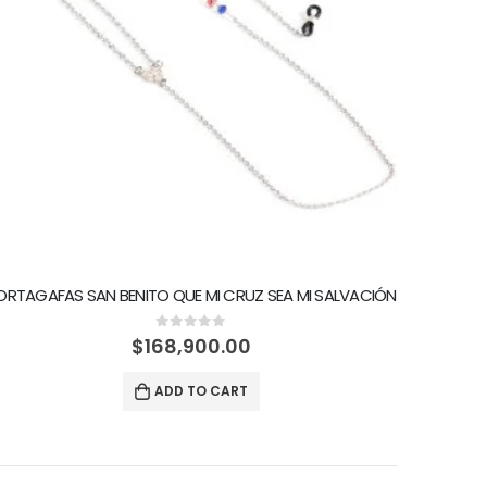
ORTAGAFAS SAN BENITO QUE MI CRUZ SEA MI SALVACIÓN
0
out of 5
$
168,900.00
ADD TO CART