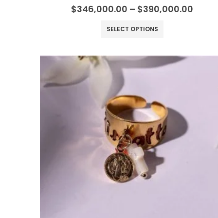
0
out of 5
$
346,000.00
–
$
390,000.00
SELECT OPTIONS