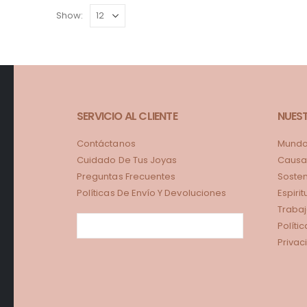
Show:
SERVICIO AL CLIENTE
NUES
Contáctanos
Mundo 
Cuidado De Tus Joyas
Causa
Preguntas Frecuentes
Sosten
Políticas De Envío Y Devoluciones
Espiri
Trabaj
Políti
Privac