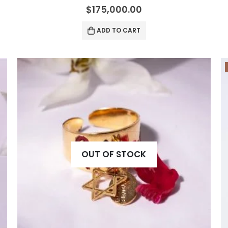
0
out of 5
$
175,000.00
ADD TO CART
OUT OF STOCK