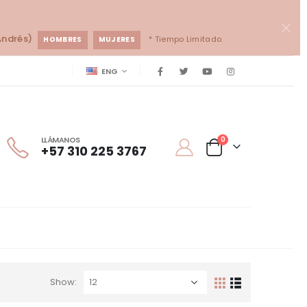
Andrés)
* Tiempo Limitado.
HOMBRES
MUJERES
ENG
LLÁMANOS
0
+57 310 225 3767
Show: