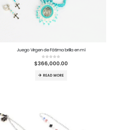
Juego Virgen de Fátima brilla en mí
0
out of 5
$
366,000.00
READ MORE