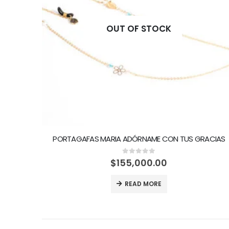
OUT OF STOCK
PORTAGAFAS MARIA ADÓRNAME CON TUS GRACIAS
0
out of 5
$
155,000.00
READ MORE