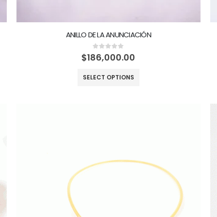
ANILLO DE LA ANUNCIACIÓN
0
out of 5
$
186,000.00
SELECT OPTIONS