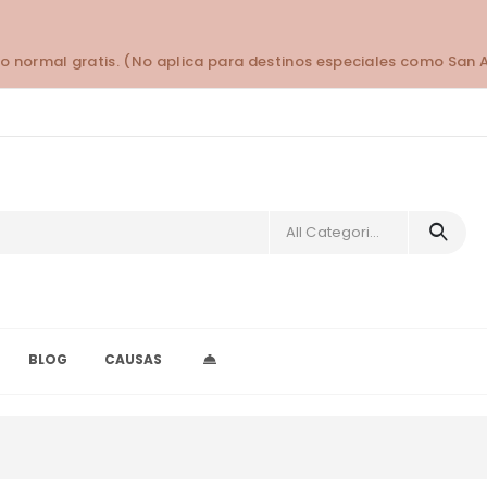
o normal gratis. (No aplica para destinos especiales como San 
All Categories
BLOG
CAUSAS