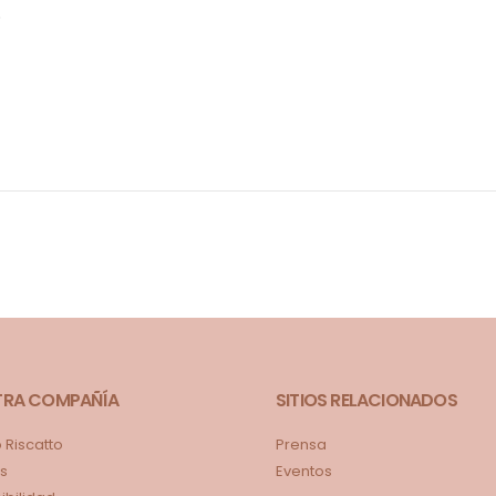
o
TRA COMPAÑÍA
SITIOS RELACIONADOS
Riscatto
Prensa
s
Eventos