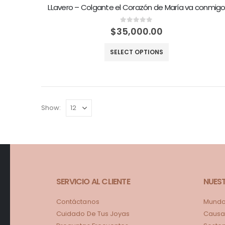
LLavero – Colgante el Corazón de María va conmig
0
out of 5
$
35,000.00
SELECT OPTIONS
Show:
SERVICIO AL CLIENTE
NUES
Contáctanos
Mundo 
Cuidado De Tus Joyas
Causa