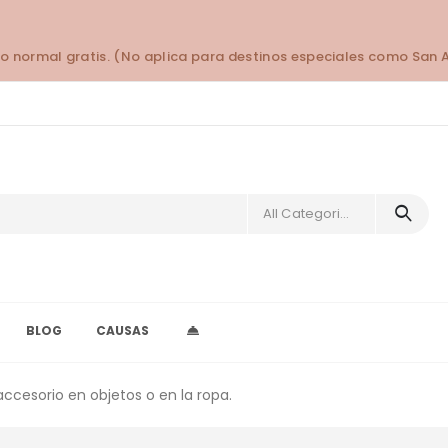
o normal gratis. (No aplica para destinos especiales como San 
All Categories
BLOG
CAUSAS
ccesorio en objetos o en la ropa.