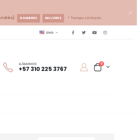
Andrés)
* Tiempo Limitado.
HOMBRES
MUJERES
ENG
LLÁMANOS
0
+57 310 225 3767