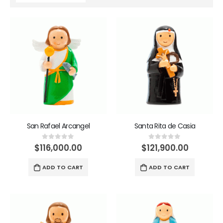
San Rafael Arcangel
Santa Rita de Casia
$
116,000.00
$
121,900.00
0
out of 5
0
out of 5
ADD TO CART
ADD TO CART