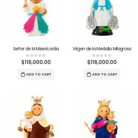
Señor de la Misericordia
Virgen de la Medalla Milagrosa
$
116,000.00
$
116,000.00
0
out of 5
0
out of 5
ADD TO CART
ADD TO CART