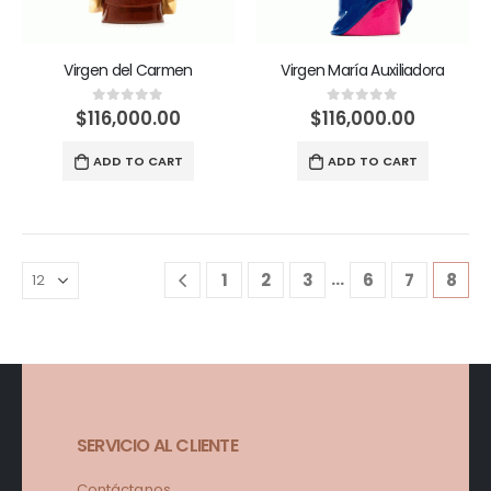
Virgen del Carmen
Virgen María Auxiliadora
$
116,000.00
$
116,000.00
0
out of 5
0
out of 5
ADD TO CART
ADD TO CART
…
1
2
3
6
7
8
SERVICIO AL CLIENTE
Contáctanos